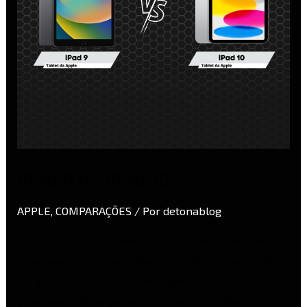
iPad 9 vs iPad 10
APPLE
,
COMPARAÇÕES
/ Por
detonablog
iPad 9 vs iPad 10 I Quais as diferenças? Ainda não
sabe quais foram as mudanças do iPad 9 para o da
10ª geração? Por isso vamos apresentar quais as
principais diferenças entre o iPad 10 e o iPad 9. O