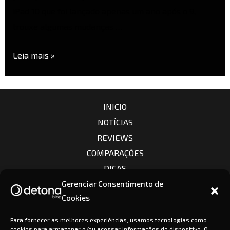
iPad 10 que foi lançado apenas um ano após o 9,
trouxe algumas mudanças …
Leia mais »
INICIO
NOTÍCIAS
REVIEWS
COMPARAÇÕES
DICAS
CÂMERAS
Gerenciar Consentimento de
Cookies
LENTES
CONTATO
Para fornecer as melhores experiências, usamos tecnologias como
cookies para armazenar e/ou acessar informações do dispositivo. O