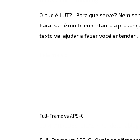
DICAS
/ Por
detonablog
LUT?
O que é LUT? I Para que serve? Nem sem
Para isso é muito importante a presenç
texto vai ajudar a fazer você entender 
Leia mais »
Full-
Frame
Full-Frame vs APS-C
vs
COMPARAÇÕES
,
DICAS
/ Por
detonablog
APS-
Full-Frame vs APS-C I Quais as diferenç