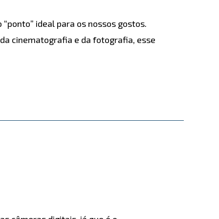
“ponto” ideal para os nossos gostos.
da cinematografia e da fotografia, esse
s câmeras digitais, já que é o