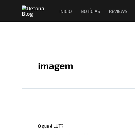
Ir
INICIO
NOTÍCIAS
REVIEWS
para
o
conteúdo
imagem
O
que
O que é LUT?
é