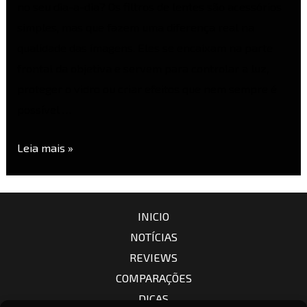
no seu dia-a-dia? Os filtros de lentes são acessórios
simples, mas que fazem uma diferença real na
qualidade das imagens. Eles se encaixam na parte
frontal da objetiva e servem para controlar a luz,
proteger o vidro ou criar efeitos que nem sempre é
possível …
Leia mais »
INICIO
NOTÍCIAS
REVIEWS
COMPARAÇÕES
DICAS