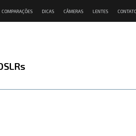
COMPARAÇÕES
DICAS
CÂMERAS
LENTES
CONTAT
 DSLRs