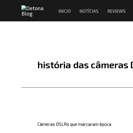
Ir
INICIO
NOTÍCIAS
REVIEWS
para
o
conteúdo
história das câmeras
Câmeras
DSLRs
Câmeras DSLRs que marcaram época
que