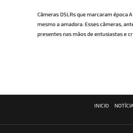
CÂMERAS
,
DICAS
/ Por
detonablog
marcaram
Câmeras DSLRs que marcaram época A é
época
mesmo a amadora. Esses câmeras, antes
presentes nas mãos de entusiastas e c
Leia mais »
INICIO
NOTÍCI