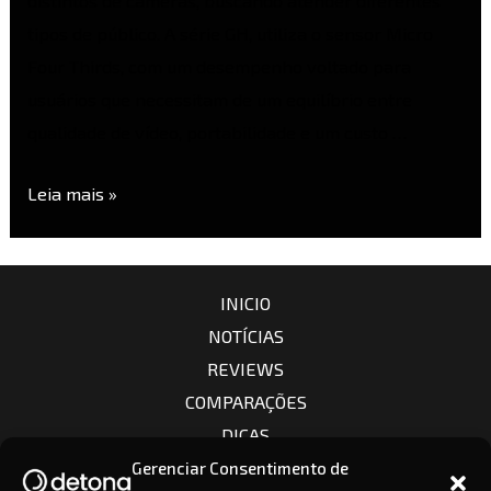
distintos de câmeras, buscando atender diferentes
tipos de público. A série GH, utiliza o sensor Micro
Four Thirds, com um desempenho voltado para
usuários que necessitam de um equilíbrio entre
qualidade de vídeo, portabilidade e um custo …
Leia mais »
INICIO
NOTÍCIAS
REVIEWS
COMPARAÇÕES
DICAS
CÂMERAS
Gerenciar Consentimento de