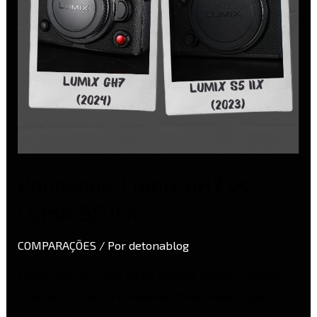
II
X
Panasonic Lumix GH7 vs
Lumix S5 II X
COMPARAÇÕES
/ Por
detonablog
Lumix GH7 vs Lumix S5 IIX I Qual é melhor? Na sua
linha mirrorless, a Panasonic oferece dois tipos