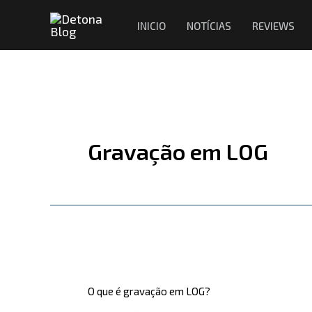
Ir
INICIO
NOTÍCIAS
REVIEWS
para
o
conteúdo
Gravação em LOG
O
que
O que é gravação em LOG?
é