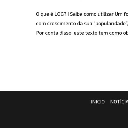
DICAS
/ Por
detonablog
gravação
O que é LOG? I Saiba como utilizar Um
em
com crescimento da sua “popularidade”,
LOG?
Por conta disso, este texto tem como o
Leia mais »
INICIO
NOTÍCI