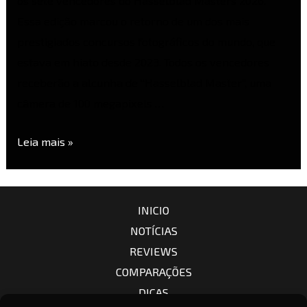
os sete vencedores do Hasselblad Masters 2026.
Essa edição marcou o retorno de um dos mais
prestigiados concursos fotográficos do mundo, que
estava em hiato desde 2023. Todos os vencedores
receberão a alcunha de “Hasselblad Master”, uma
câmera de 100 megapixels …
Leia mais »
INICIO
NOTÍCIAS
REVIEWS
COMPARAÇÕES
DICAS