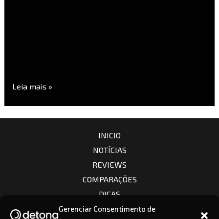
mais uma opção dentro da sua linha Litemons, e
dessa vez o foco está em oferecer alta performance
por um preço agressivo. O Godox Litemons LE200D é
um monolight LED de luz do dia, compacto e potente,
projetado para criadores de …
Leia mais »
INICIO
NOTÍCIAS
REVIEWS
COMPARAÇÕES
DICAS
CÂMERAS
Gerenciar Consentimento de