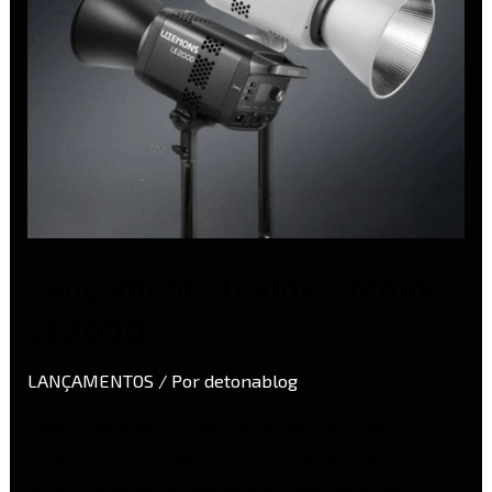
Lançamento Godox Litemons
LE200D
LANÇAMENTOS
/ Por
detonablog
Godox Litemons LE200D: monolight acessível e
poderoso para criadores A Godox acaba de lançar