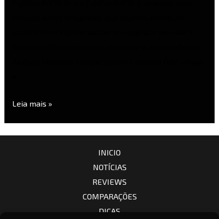
Fujifilm X-T30 III e a Fujifilm X-T50 é uma das mais
comuns entre fotógrafos que querem entrar no
ecossistema Fujifilm ou dar um upgrade sem abrir
mão do estilo compacto e retrô que a marca oferece.
As duas câmeras compartilham o mesmo DNA visual
e …
Leia mais »
INICIO
NOTÍCIAS
REVIEWS
COMPARAÇÕES
DICAS