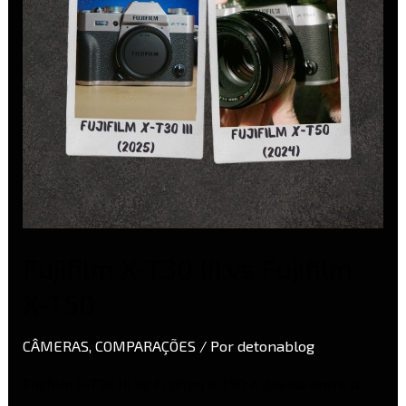
Fujifilm
X-
T50
Fujifilm X-T30 III vs Fujifilm
X-T50
CÂMERAS
,
COMPARAÇÕES
/ Por
detonablog
Fujifilm X-T30 III vs Fujifilm X-T50 A dúvida entre a