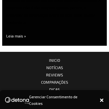
câmera ou investir em um flash externo dedicado? A
resposta não é tão simples quanto parece, e
entender as diferenças entre os dois pode mudar
bastante a …
Leia mais »
INICIO
NOTÍCIAS
REVIEWS
COMPARAÇÕES
DICAS
CÂMERAS
Gerenciar Consentimento de
Cookies
LENTES