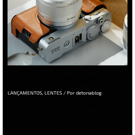
Lançamento: 7Artisans LITE
LANÇAMENTOS
,
LENTES
/ Por
detonablog
Lançamento: 7Artisans LITE para Fujifilm X A
7Artisans acaba de anunciar uma nova linha de
lentes que vai chamar atenção de quem usa câmeras
Fujifilm X. A linha 7Artisans LITE chega com três