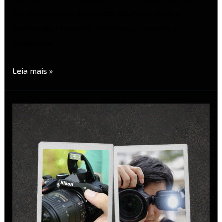
em desempenho de retrato, autofoco rápido e
construção compacta, tudo isso por preços que
continuam …
Leia mais »
Flash
Pop-
Up
vs
Flash
Dedicado:
Qual
escolher?