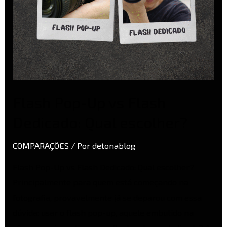
Flash Pop-Up vs Flash
Dedicado: Qual escolher?
COMPARAÇÕES
/ Por
detonablog
Flash Pop-Up vs Flash Dedicado: Qual escolher?
Principalmente para quem está começando na
fotografia, provavelmente já se deparou com essa
dúvida: usar o flash pop-up, aquele embutido na