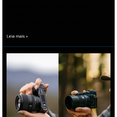
focais clássicas, 25mm, 35mm e 50mm, todas com
abertura f/1.8, motor STM silencioso e um
acabamento prata que combina com a estética …
Leia mais »
Lançamento:
Viltrox
Evo
75mm
e
90mm