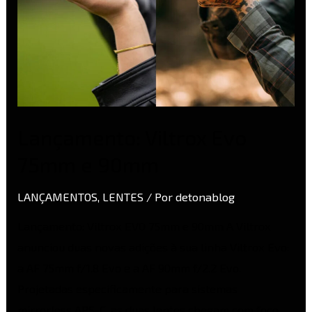
Lançamento: Viltrox Evo
75mm e 90mm
LANÇAMENTOS
,
LENTES
/ Por
detonablog
Lançamento: Viltrox EVO 75mm e 90mm A Viltrox
anunciou duas novas adições à sua linha Viltrox Evo:
a AF 75mm f/1.8 Evo e a AF 90mm f/2.2 Evo.
Projetadas especificamente para sistemas
mirrorless APS-C, as duas lentes chegam com foco