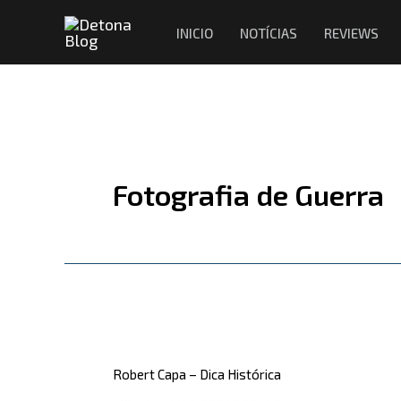
Ir
INICIO
NOTÍCIAS
REVIEWS
para
o
conteúdo
Fotografia de Guerra
Robert
Capa
Robert Capa – Dica Histórica
–