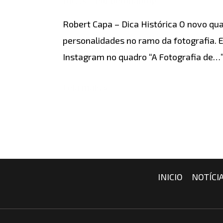
DICAS
/ Por
detonablog
Dica
Robert Capa – Dica Histórica O novo qua
Histórica
personalidades no ramo da fotografia. E
Instagram no quadro “A Fotografia de…
Leia mais »
INICIO
NOTÍCI