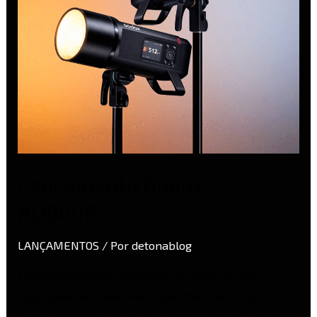
Lançamento Godox
AD800Pro
LANÇAMENTOS
/ Por
detonablog
Lançamento Godox AD800Pro A Godox lançou
recentemente o seu mais novo flash externo, o