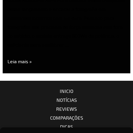
Godox AD800Pro All-in-One Outdoor Flash. O objetivo
desse lançamento é encarar a fotografia em
ambientes externos com luz dura. Pensado para
fotógrafos que precisam de força luminosa real fora
do estúdio, o modelo entrega 800Ws de potência, o
suficiente para equilibrar …
Leia mais »
INICIO
NOTÍCIAS
REVIEWS
COMPARAÇÕES
DICAS