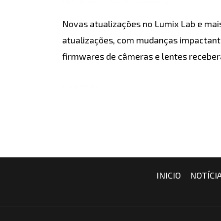
NOTÍCIAS
/ Por
detonablog
Lab,
Novas atualizações no Lumix Lab e mais!
Flow
atualizações, com mudanças impactante
e
firmwares de câmeras e lentes receber
firmwares
Leia mais »
INICIO
NOTÍCI