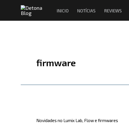
Ir
INICIO
NOTÍCIAS
REVIEWS
para
o
conteúdo
firmware
Novidades
no
Novidades no Lumix Lab, Flow e firmwares
Lumix