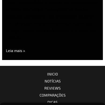
no seu dia-a-dia? Os filtros de lentes são acessórios
simples, mas que fazem uma diferença real na
qualidade das imagens. Eles se encaixam na parte
frontal da objetiva e servem para controlar a luz,
proteger o vidro ou criar efeitos que nem sempre é
possível …
Leia mais »
INICIO
NOTÍCIAS
REVIEWS
COMPARAÇÕES
DICAS