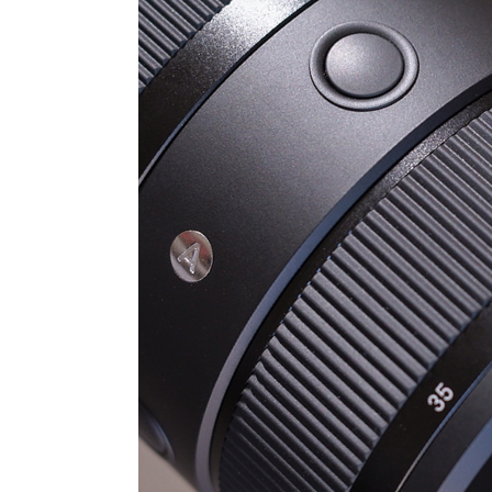
28-
45mm
F1.8
ART