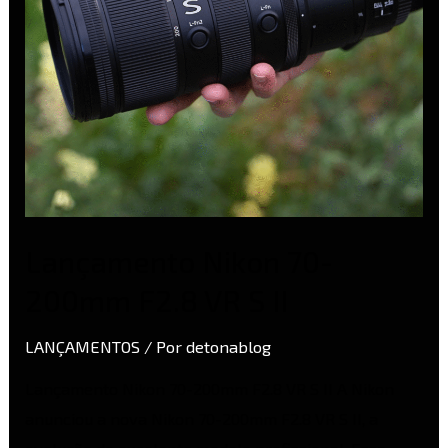
S
II
Lançamento Nikon 70-
200mm F2.8 VR S II
LANÇAMENTOS
/ Por
detonablog
Lançamento Nikon 70-200mm F2.8 VR S II A Nikon
anunciou a nova Nikon 70-200mm F2.8 VR S II, a