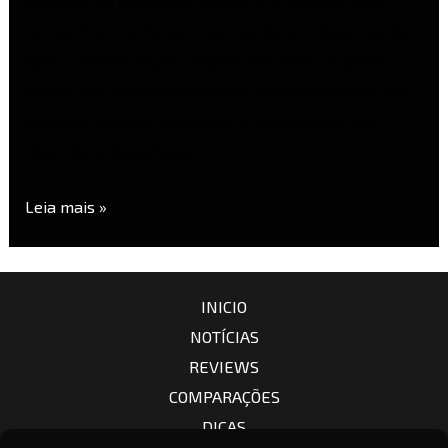
evolução do excelente modelo profissional. Essa
versão traz melhorias importantes em desempenho
óptico, estabilização e ergonomia, além de pesar
menos que a geração anterior, uma combinação que
promete agradar fotógrafos e videomakers que
dependem dessa faixa …
Leia mais »
INICIO
NOTÍCIAS
REVIEWS
COMPARAÇÕES
DICAS