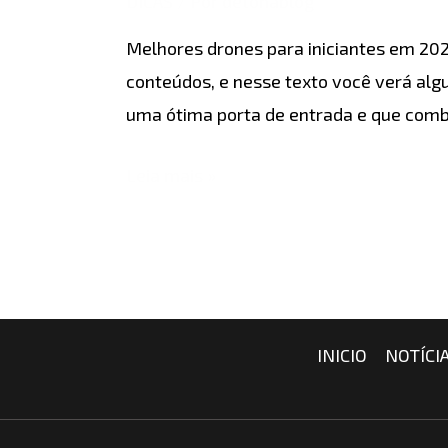
DICAS
/ Por
detonablog
iniciantes
Melhores drones para iniciantes em 202
em
conteúdos, e nesse texto você verá alg
2026
uma ótima porta de entrada e que comb
Leia mais »
INICIO
NOTÍCI