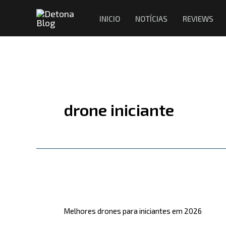
Ir
INICIO
NOTÍCIAS
REVIEWS
para
o
conteúdo
drone iniciante
Melhores
drones
Melhores drones para iniciantes em 2026
para