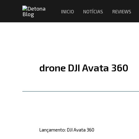
Ir
INICIO
NOTÍCIAS
REVIEWS
para
o
conteúdo
drone DJI Avata 360
Lançamento:
DJI
Lançamento: DJI Avata 360
Avata