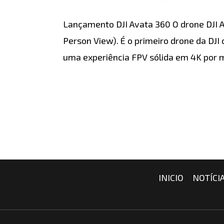
LANÇAMENTOS
/ Por
detonablog
360
Lançamento DJI Avata 360 O drone DJI A
Person View). É o primeiro drone da DJ
uma experiência FPV sólida em 4K por 
Leia mais »
INICIO
NOTÍCI