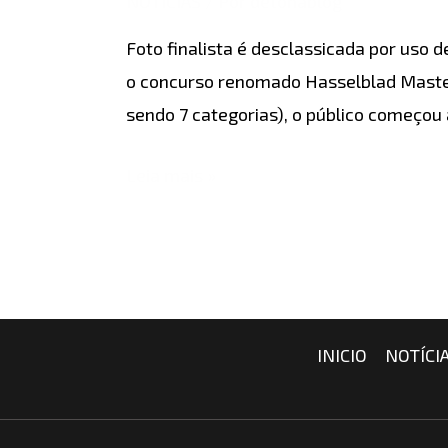
NOTÍCIAS
/ Por
detonablog
IA
Foto finalista é desclassicada por uso 
é
o concurso renomado Hasselblad Masters
desclassificada
sendo 7 categorias), o público começou
do
Hasselblad
Leia mais »
Masters
2026
INICIO
NOTÍCI