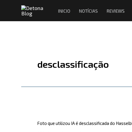
Ir
INICIO
NOTÍCIAS
REVIEWS
para
o
conteúdo
desclassificação
Foto
que
Foto que utilizou IA é desclassificada do Hasse
utilizou