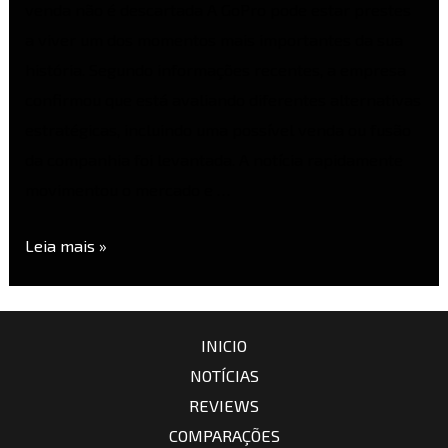
venda não é descartada A GoPro pode estar prestes
a viver um dos momentos mais importantes da sua
história. Segundo informações recentes, a empresa
confirmou que está avaliando diferentes alternativas
estratégicas, incluindo uma possível venda ou fusão
da companhia foi levantada. A notícia rapidamente
movimentou o mercado e …
Leia mais »
INICIO
NOTÍCIAS
REVIEWS
COMPARAÇÕES