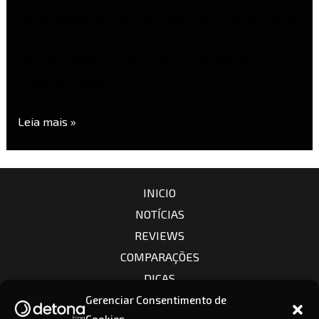
necessidades. No mercado atual, dois modelos são os
mais procurados pelos usuários, o tradicional SD
(Secure Digital) e o CFexpress (CompactFlash
Express), e apesar …
Leia mais »
INICIO
NOTÍCIAS
REVIEWS
COMPARAÇÕES
DICAS
CÂMERAS
Gerenciar Consentimento de