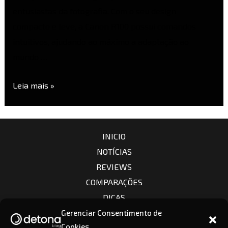
entusiastas da fotografia. Com o seu design
compacto e leve, a Canon R100 possui comandos
intuitivos, ajudando ao máximo a adaptação ao
mundo …
Leia mais »
INICIO
NOTÍCIAS
REVIEWS
COMPARAÇÕES
DICAS
CÂMERAS
Gerenciar Consentimento de
Cookies
LENTES