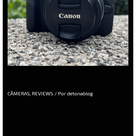
Canon R100 – Review
CÂMERAS
,
REVIEWS
/ Por
detonablog
Canon R100 – Review Completo Lançada no meio de
2023, a Canon R100 é um modelo de câmera
mirrorless de entrada, projetada para oferecer uma
boa qualidade de imagem para iniciantes e