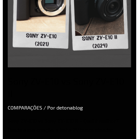
E10
II
Sony ZV-E10 vs Sony ZV-E10
II
COMPARAÇÕES
/ Por
detonablog
Sony ZV-E10 vs Sony ZV-E10 II – Qual é melhor?
Desde a sua criação, a linha ZV busca atender,