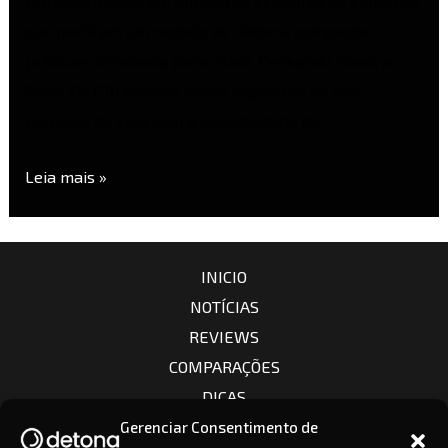
principalmente, um público de criadores de conteúdo
que prefiram um modelo de câmera compacta,
prática e otimizada para vídeo. Pensando nisso, a
Sony ZV-E10 estreou nesse segmento ao unir
recursos de vlog com a versatilidade de …
Leia mais »
INICIO
NOTÍCIAS
REVIEWS
COMPARAÇÕES
DICAS
CÂMERAS
Gerenciar Consentimento de