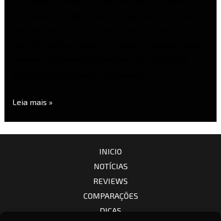
Photography Awards 2026, uma das principais
premiações do segmento de fotografia esportiva, e
que além de escolher a melhor entre todos os
esportes, ainda premia por categoria. Garanta a sua
câmera na Detona Shop Melhor Foto do Ano Na
edição do World Sports Photography …
Leia mais »
INICIO
NOTÍCIAS
REVIEWS
COMPARAÇÕES
DICAS