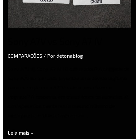
Sony A7V vs Sony A7 IV
COMPARAÇÕES
/ Por
detonablog
Sony A7V vs Sony A7 IV I O que mudou? A chegada da
Sony A7V ao mercado levantou uma dúvida legítima
para quem já tem a A7 IV: vale a pena fazer o
upgrade? A resposta, em quase todos os aspectos, é
sim. Apesar de manterem o mesmo número de
megapixels, as duas câmeras são …
Leia mais »