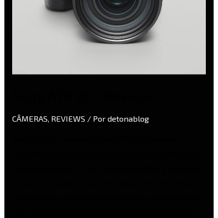
Sony A7R VI – Review
CÂMERAS
,
REVIEWS
/ Por
detonablog
Sony A7R VI – Review A Sony A7R VI chegou ao
mercado recentemente para encerrar uma discussão
que durava anos no mercado fotográfico: é possível
ter alta resolução e alta velocidade em uma única
câmera, sem concessões? A resposta, pela primeira
vez na história da linha A7R, é sim. Com um sensor