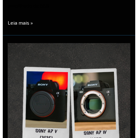
empilhado de 66,8 …
Leia mais »
Sony
A7V
vs
Sony
A7
IV