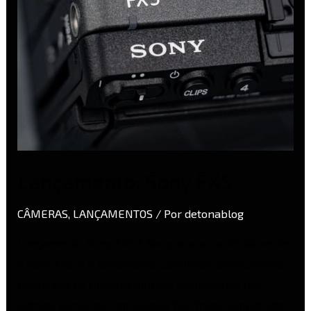
Lançamento: Sony FX5
CÂMERAS
,
LANÇAMENTOS
/ Por
detonablog
Lançamento: Sony FX5 A Sony anunciou oficialmente
a Sony FX5, e o lançamento confirmou praticamente
tudo o que os rumores vinham prometendo nas
últimas semanas. Com sensor full-frame empilhado