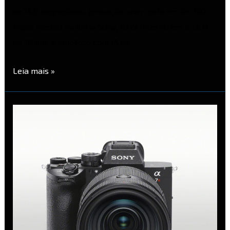
de 16,6 megapixels, gravação open gate em 5K, ISO
triplo inédito na linha Sony, RAW interno em X-OCN
de 16 bits e autofoco com IA de …
Leia mais »
Sony
A7R
VI
–
Review