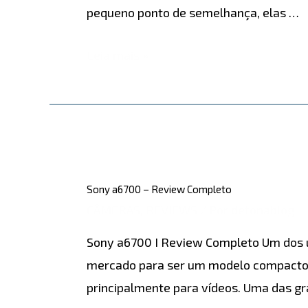
pequeno ponto de semelhança, elas …
IV
Leia mais »
Sony
a6700
Sony a6700 – Review Completo
–
CÂMERAS
,
REVIEWS
/ Por
detonablog
Review
Sony a6700 I Review Completo Um dos 
Completo
mercado para ser um modelo compacto, c
principalmente para vídeos. Uma das g