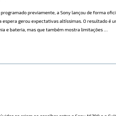
blog
rogramado previamente, a Sony lançou de forma oficia
a espera gerou expectativas altíssimas. O resultado é
mia e bateria, mas que também mostra limitações …
dúvidas se criam ao escolher entre a Sony A6700 e a Fuji