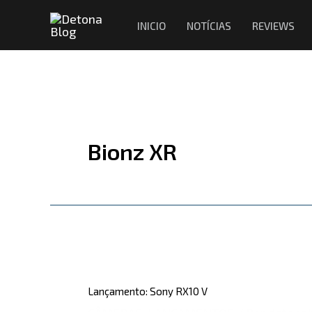
Ir
INICIO
NOTÍCIAS
REVIEWS
para
o
conteúdo
Bionz XR
Lançamento:
Sony
Lançamento: Sony RX10 V
RX10