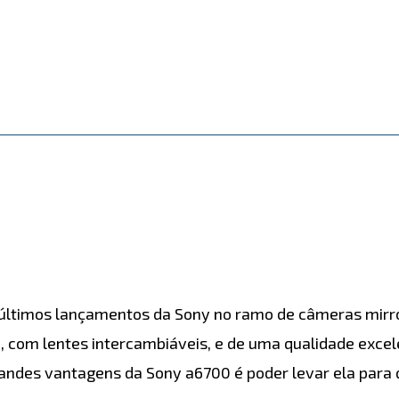
últimos lançamentos da Sony no ramo de câmeras mirro
om lentes intercambiáveis, e de uma qualidade excelen
randes vantagens da Sony a6700 é poder levar ela para