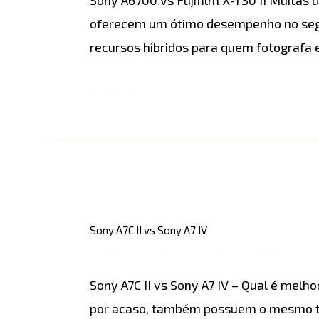
X-
oferecem um ótimo desempenho no segm
T30
recursos híbridos para quem fotograf
II
Leia mais »
Sony
A7C
Sony A7C II vs Sony A7 IV
II
COMPARAÇÕES
/ Por
detonablog
vs
Sony A7C II vs Sony A7 IV – Qual é melho
Sony
por acaso, também possuem o mesmo ta
A7