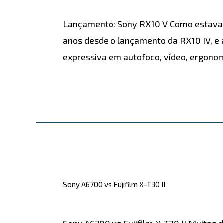
CÂMERAS
,
LANÇAMENTOS
/ Por
detona
V
Lançamento: Sony RX10 V Como estava p
anos desde o lançamento da RX10 IV, e 
expressiva em autofoco, vídeo, ergono
Leia mais »
Sony
A6700
Sony A6700 vs Fujifilm X-T30 II
vs
COMPARAÇÕES
/ Por
detonablog
Fujifilm
Sony A6700 vs Fujifilm X-T30 II Muitas 