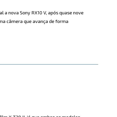
l a nova Sony RX10 V, após quase nove
 uma câmera que avança de forma
film X-T30 II, já que ambos os modelos