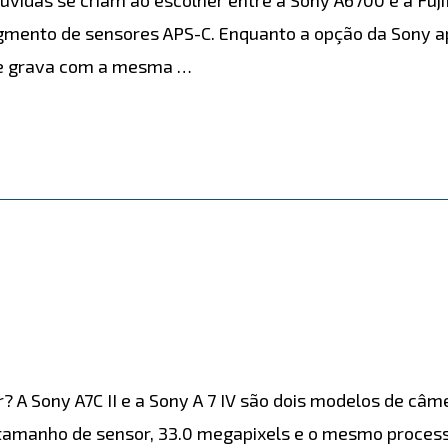
ento de sensores APS-C. Enquanto a opção da Sony ap
a e grava com a mesma …
r? A Sony A7C II e a Sony A 7 IV são dois modelos de câm
manho de sensor, 33.0 megapixels e o mesmo process