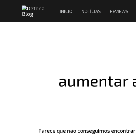
Ir
Pesquisar
INICIO
NOTÍCIAS
REVIEWS
para
por:
o
conteúdo
aumentar a
Parece que não conseguimos encontrar o