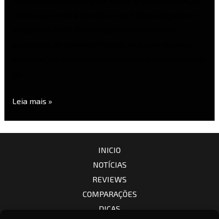
microfone, o Hollyland Lark Max 2, uma atualização
direta da primeira versão do Lark Max, lançada em
meados de 2023. Mantendo muitas das ótimas
qualidades do primeiro modelo, mas com algumas
atualizações que elevam ainda mais o mais completo
da …
Leia mais »
INICIO
NOTÍCIAS
REVIEWS
COMPARAÇÕES
DICAS