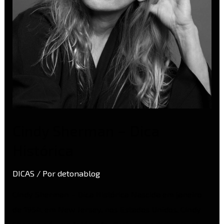
Cindy Sherman – Dica
Histórica
DICAS
/ Por
detonablog
Cindy Sherman – Dica Histórica Nascida em janeiro
de 1954, em New Jersey, nos Estados Unidos, Cindy