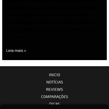
Sherman é uma fotógrafa, diretora e artista visual,
conhecida por suas obras que exploram identidade,
representação e os estereótipos da sociedade,
principalmente envolvendo o universo feminino.
Com uma carreira que se iniciou por volta dos anos
70, marcada …
Leia mais »
INICIO
NOTÍCIAS
REVIEWS
COMPARAÇÕES
DICAS