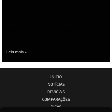
confraternizações, etc., não somente é o início
profissional de muitas pessoas, mas um local que
apresenta bons desafios para os profissionais, além
de um bom equipamento. Nesta área da fotografia, é
necessária muita atenção aos detalhes, técnica e o
senso em capturar os …
Leia mais »
INICIO
NOTÍCIAS
REVIEWS
COMPARAÇÕES
DICAS