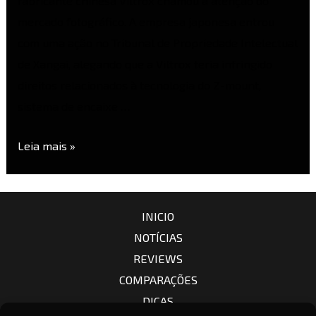
fabricante chinesa Viltrox chamou a atenção do
mercado fotográfico. A empresa japonesa entrou
com uma ação no Tribunal de Propriedade Intelectual
de Xangai, alegando que a Viltrox teria infringido
direitos relacionados à tecnologia do Z-mount,
sistema de encaixe …
Leia mais »
INICIO
NOTÍCIAS
REVIEWS
COMPARAÇÕES
DICAS