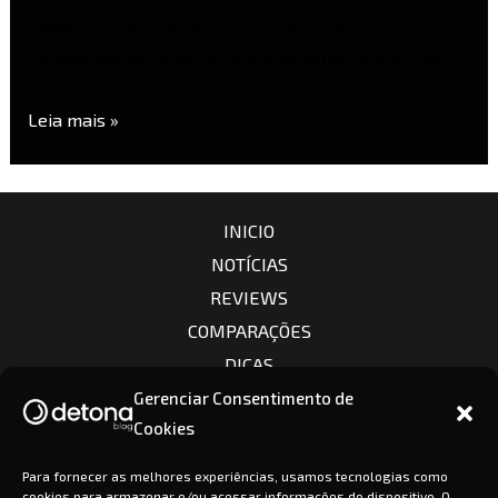
megapixels e o mesmo processador (Bionz XR).
Apesar desse pequeno ponto de semelhança, elas …
Leia mais »
INICIO
NOTÍCIAS
REVIEWS
COMPARAÇÕES
DICAS
CÂMERAS
Gerenciar Consentimento de
Cookies
LENTES
CONTATO
Para fornecer as melhores experiências, usamos tecnologias como
cookies para armazenar e/ou acessar informações do dispositivo. O