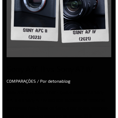
IV
Sony A7C II vs Sony A7 IV
COMPARAÇÕES
/ Por
detonablog
Sony A7C II vs Sony A7 IV – Qual é melhor? A Sony
A7C II e a Sony A 7 IV são dois modelos de câmeras
mirrorless full-frame da Sony, e por acaso, também
possuem o mesmo tamanho de sensor, 33.0