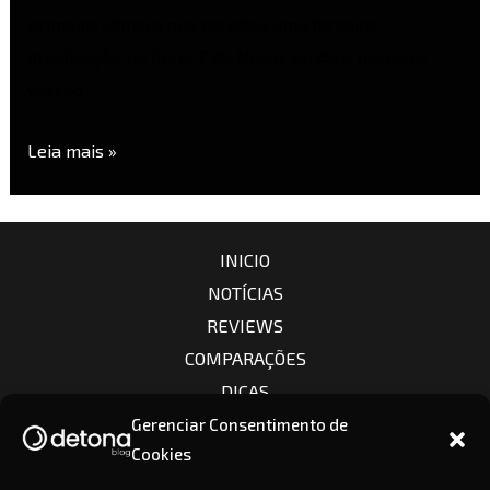
primeira câmera que recebeu uma terceira
atualização na linha Z da Nikon, tendo a primeira
versão …
Leia mais »
INICIO
NOTÍCIAS
REVIEWS
COMPARAÇÕES
DICAS
CÂMERAS
Gerenciar Consentimento de
Cookies
LENTES
CONTATO