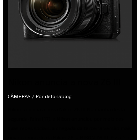
Nikon anuncia a nova Z6 III
CÂMERAS
/ Por
detonablog
Nikon anuncia a nova Nikon Z6 III Na manhã desta
segunda-feira (17), a Nikon anunciou por meio das
suas redes sociais, a chegada da terceira versão mais
nova do modelo da Nikon Z6, a NIKON Z6 III. Essa é a