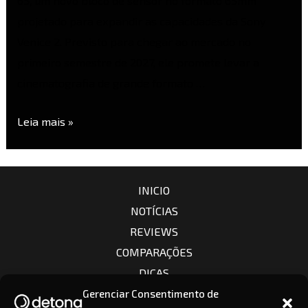
65, um novo bloco de sensor no formato 65mm
projetado para expandir as capacidades da Sony
Venice 2. Previsto para chegar ao mercado no
primeiro semestre de 2027, ele promete levar a
cinematografia de grande formato …
Leia mais »
INICIO
NOTÍCIAS
REVIEWS
COMPARAÇÕES
DICAS
CÂMERAS
Gerenciar Consentimento de