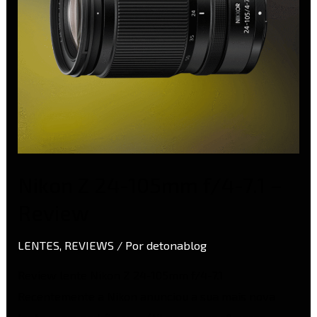
–
Review
Nikon Z 24-105mm f/4-7.1 –
Review
LENTES
,
REVIEWS
/ Por
detonablog
Review lente Nikon Z 24-105mm f/4-7.1
Recentemente a Nikon anunciou a sua mais nova