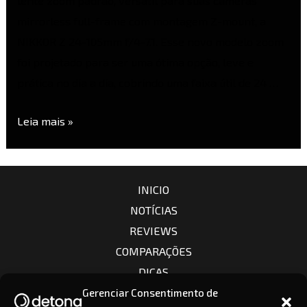
lente zoom padrão, versátil para suas câmeras
mirrorless full-frame com montagem Z-mount, a
NIKKOR Z 24-105mm f/4-7.1. Esse novo modelo zoom
foi projetado para ser uma ótima opção, leve e
prática no dia a dia, cobrindo uma faixa útil de 24 …
Leia mais »
INICIO
NOTÍCIAS
REVIEWS
COMPARAÇÕES
DICAS
CÂMERAS
Gerenciar Consentimento de