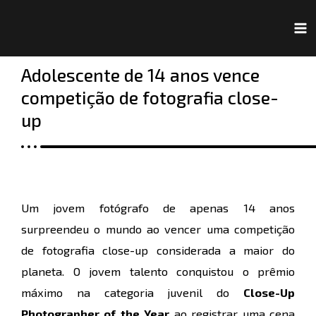
Ir
Navegação
Ma
para
de
Me
o
Post
Adolescente de 14 anos vence
conteúdo
competição de fotografia close-
up
Um jovem fotógrafo de apenas 14 anos
surpreendeu o mundo ao vencer uma competição
de fotografia close-up considerada a maior do
planeta. O jovem talento conquistou o prêmio
máximo na categoria juvenil do
Close-Up
Photographer of the Year
ao registrar uma cena